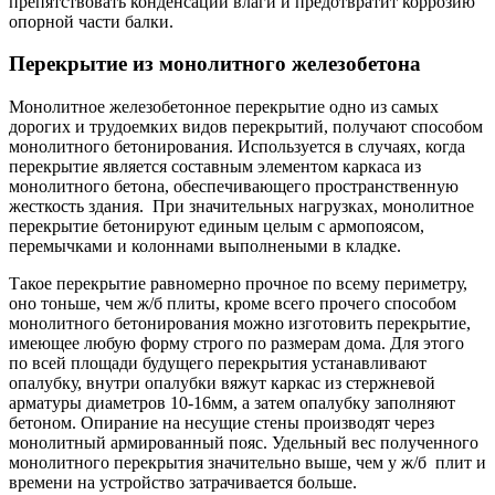
препятствовать конденсации влаги и предотвратит коррозию
опорной части балки.
Перекрытие из монолитного железобетона
Монолитное железобетонное перекрытие одно из самых
дорогих и трудоемких видов перекрытий, получают способом
монолитного бетонирования. Используется в случаях, когда
перекрытие является составным элементом каркаса из
монолитного бетона, обеспечивающего пространственную
жесткость здания. При значительных нагрузках, монолитное
перекрытие бетонируют единым целым с армопоясом,
перемычками и колоннами выполнеными в кладке.
Такое перекрытие равномерно прочное по всему периметру,
оно тоньше, чем ж/б плиты, кроме всего прочего способом
монолитного бетонирования можно изготовить перекрытие,
имеющее любую форму строго по размерам дома. Для этого
по всей площади будущего перекрытия устанавливают
опалубку, внутри опалубки вяжут каркас из стержневой
арматуры диаметров 10-16мм, а затем опалубку заполняют
бетоном. Опирание на несущие стены производят через
монолитный армированный пояс. Удельный вес полученного
монолитного перекрытия значительно выше, чем у ж/б плит и
времени на устройство затрачивается больше.