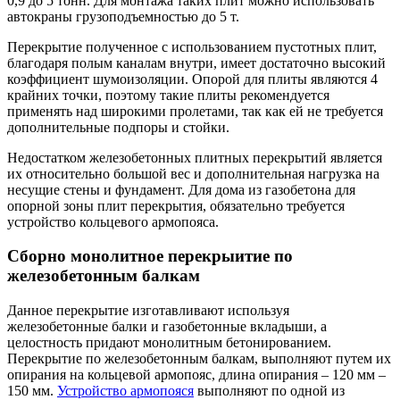
0,9 до 5 тонн. Для монтажа таких плит можно использовать
автокраны грузоподъемностью до 5 т.
Перекрытие полученное с использованием пустотных плит,
благодаря полым каналам внутри, имеет достаточно высокий
коэффициент шумоизоляции. Опорой для плиты являются 4
крайних точки, поэтому такие плиты рекомендуется
применять над широкими пролетами, так как ей не требуется
дополнительные подпоры и стойки.
Недостатком железобетонных плитных перекрытий является
их относительно большой вес и дополнительная нагрузка на
несущие стены и фундамент. Для дома из газобетона для
опорной зоны плит перекрытия, обязательно требуется
устройство кольцевого армопояса.
Сборно монолитное перекрыитие по
железобетонным балкам
Данное перекрытие изготавливают используя
железобетонные балки и газобетонные вкладыши, а
целостность придают монолитным бетонированием.
Перекрытие по железобетонным балкам, выполняют путем их
опирания на кольцевой армопояс, длина опирания – 120 мм –
150 мм.
Устройство армопояся
выполняют по одной из