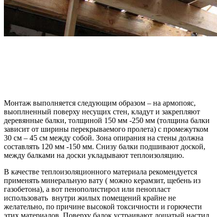
Монтаж выполняется следующим образом – на армопояс,
выоплненный поверху несущих стен, кладут и закрепляют
деревянные балки, толщиной 150 мм -250 мм (толщина балки
зависит от ширины перекрываемого пролета) с промежутком
30 см – 45 см между собой. Зона опирания на стены должна
составлять 120 мм -150 мм. Снизу балки подшивают доской,
между балками на доски укладывают теплоизоляцию.
В качестве теплоизоляционного материала рекомендуется
применять минеральную вату ( можно керамзит, щебень из
газобетона), а вот пенополистирол или пенопласт
использовать внутри жилых помещений крайне не
желательно, по причине высокой токсичности и горючести
этих материалов. Поверху балок устраивают дощатый настил,