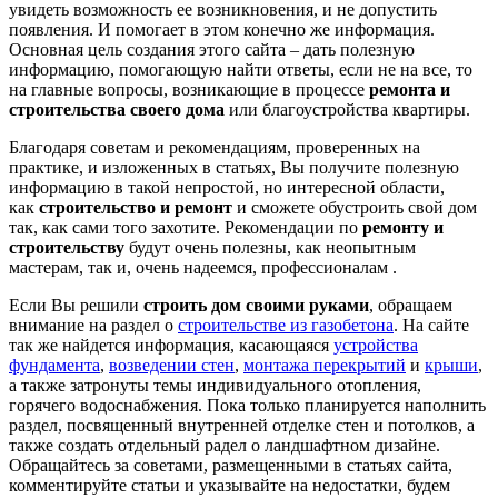
увидеть возможность ее возникновения, и не допустить
появления. И помогает в этом конечно же информация.
Основная цель создания этого сайта – дать полезную
информацию, помогающую найти ответы, если не на все, то
на главные вопросы, возникающие в процессе
ремонта и
строительства своего дома
или благоустройства квартиры.
Благодаря советам и рекомендациям, проверенных на
практике, и изложенных в статьях, Вы получите полезную
информацию в такой непростой, но интересной области,
как
строительство и ремонт
и сможете обустроить свой дом
так, как сами того захотите. Рекомендации по
ремонту и
строительству
будут очень полезны, как неопытным
мастерам, так и, очень надеемся, профессионалам .
Если Вы решили
строить дом своими руками
, обращаем
внимание на раздел о
строительстве из газобетона
. На сайте
так же найдется информация, касающаяся
устройства
фундамента
,
возведении стен
,
монтажа перекрытий
и
крыши
,
а также затронуты темы индивидуального отопления,
горячего водоснабжения. Пока только планируется наполнить
раздел, посвященный внутренней отделке стен и потолков, а
также создать отдельный радел о ландшафтном дизайне.
Обращайтесь за советами, размещенными в статьях сайта,
комментируйте статьи и указывайте на недостатки, будем