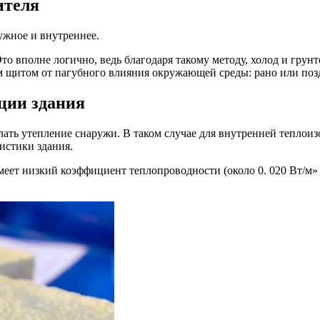
ителя
ужное и внутреннее.
 вполне логично, ведь благодаря такому методу, холод и грунт
м щитом от пагубного влияния окружающей среды: рано или поз
ции здания
лать утепление снаружи. В таком случае для внутренней теплои
истики здания.
меет низкий коэффициент теплопроводности (около 0. 020 Вт/м» 