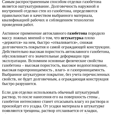
Самым распространенным способом отделки газобетона
является оштукатуривание. Долговечность наружной и
внутренней отделки стен из газобетона, определяются
правильностью и качеством выбранного материала,
квалификацией рабочих и соблюдением технологии
проведения работ.
Активное применение автоклавного
газобетона
породило
массу ложных мнений о том, что
штукатурка
плохо
«держится» на нем, быстро «отваливается», снижая
долговечность покрытия и самой ограждающей конструкции.
Действительно высокая пористость автоклавного газобетона,
обусловливает его значительные деформации при
эксплуатации. Вспомним основные физические свойства
газобетона – высокая пористость, высокое водопоглощение,
высокая паропроницаемость , влаго- и газопроницаемость.
Выбранное штукатурное покрытие, без учета перечисленных
свойств, не будет долговечным, а ограждающая конструкция
быстро разрушится.
Если для отделки использовать обычный штукатурный
раствор, то после нанесения его на поверхность стены ,
газобетон интенсивно станет отсасывать влагу из раствора и
произойдет его усадка. От усадки материала в штукатурке
появляются трещины, раствор отслаивается от кладки,