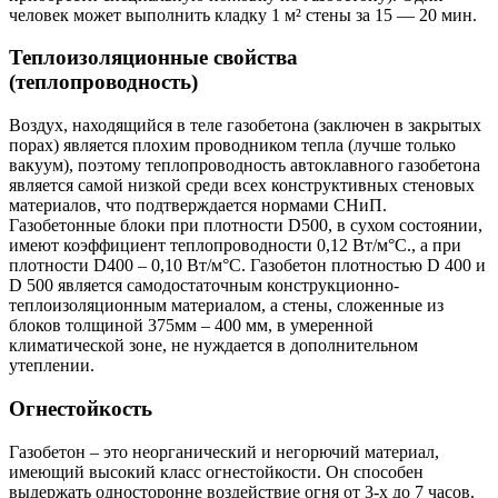
человек может выполнить кладку 1 м² стены за 15 — 20 мин.
Теплоизоляционные свойства
(теплопроводность)
Воздух, находящийся в теле газобетона (заключен в закрытых
порах) является плохим проводником тепла (лучше только
вакуум), поэтому теплопроводность автоклавного газобетона
является самой низкой среди всех конструктивных стеновых
материалов, что подтверждается нормами СНиП.
Газобетонные блоки при плотности D500, в сухом состоянии,
имеют коэффициент теплопроводности 0,12 Вт/м°С., а при
плотности D400 – 0,10 Вт/м°С. Газобетон плотностью D 400 и
D 500 является самодостаточным конструкционно-
теплоизоляционным материалом, а стены, сложенные из
блоков толщиной 375мм – 400 мм, в умеренной
климатической зоне, не нуждается в дополнительном
утеплении.
Огнестойкость
Газобетон – это неорганический и негорючий материал,
имеющий высокий класс огнестойкости. Он способен
выдержать односторонне воздействие огня от 3-х до 7 часов.