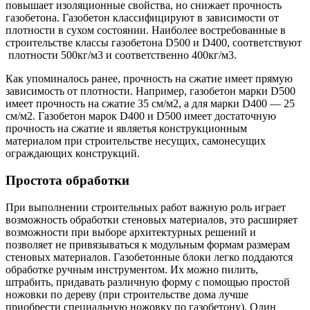
повышает изоляционные свойства, но снижает прочность
газобетона. Газобетон классифицируют в зависимости от
плотности в сухом состоянии. Наиболее востребованные в
строительстве классы газобетона D500 и D400, соответствуют
плотности 500кг/м3 и соответственно 400кг/м3.
Как упоминалось ранее, прочность на сжатие имеет прямую
зависимость от плотности. Например, газобетон марки D500
имеет прочность на сжатие 35 см/м2, а для марки D400 — 25
см/м2. Газобетон марок D400 и D500 имеет достаточную
прочность на сжатие и являетья конструкционным
материалом при строительстве несущих, самонесущих
ограждающих конструкций.
Простота обработки
При выполнении строительных работ важную роль играет
возможность обработки стеновых материалов, это расширяет
возможности при выборе архитектурных решений и
позволяет не привязываться к модульным формам размерам
стеновых материалов. Газобетонные блоки легко поддаются
обработке ручным инструментом. Их можно пилить,
штрабить, придавать различную форму с помощью простой
ножовки по дереву (при строительстве дома лучше
приобрести специальную ножовку по газобетону). Один