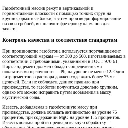
Газобетонный массив режут в вертикальной и
горизонтальной плоскости с помощью тонких струн на
крупноформатные блоки, а затем производят формирование
пазов и гребней, выполняют фрезеровку карманов для
захвата.
Контроль качества и соответствие стандартам
При производстве газобетона используется портландцемент
соответствующий маркам — от 300 до 500, изготавливаемых в
соответствии с требованиями, указанными в ГОСТ 970-61.
Портландцемент должен обладать определенными
показателями щелочности — Ph, на уровне не менее 12. Один
литр цементного раствора должен содержать более 75 мг
щелочей. Если не соблюдать данное правило при
производстве, то газобетон получиться довольно хрупким,
однако это можно исправить путем добавления в массу
каустической соды.
Известь, добавляемая в газобетонную массу при
производстве, должна обладать активностью на уровне 75
процентов, при содержании MgO на уровне 1. 5 процентов.
Известь должна пройти предварительную обработку —
обожжение. Это позволяет значительно сократить расход