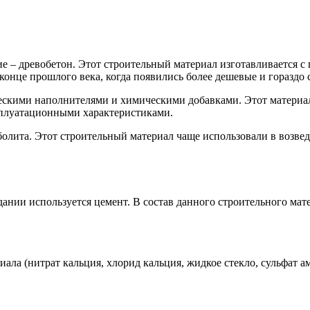
ие – древобетон. Этот строительный материал изготавливается 
в конце прошлого века, когда появились более дешевые и горазд
ескими наполнителями и химическими добавками. Этот материал
плуатационными характеристиками.
рболита. Этот строительный материал чаще использовали в возв
здании используется цемент. В состав данного строительного мат
ла (нитрат кальция, хлорид кальция, жидкое стекло, сульфат а