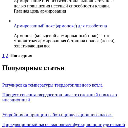
Армирование стен из газобетона выполняется не с
целью повышения несущей способности кладки.
Главная цель армирования
Армированный пояс (армопояс) для газобетона
Армопояс (кольцевой армированный пояс) – это
монолитная армированная бетонная полоса (лента),
охватывающая все
1
2
Последняя
Популярные статьи
Регулировка температуры твердотопливного котла
Процесс горения твердого топлива это сложный и высоко
инерционный
Устройство и принцип работы циркуляционного насоса
Циркуляционный насос выполняет функцию принудительной